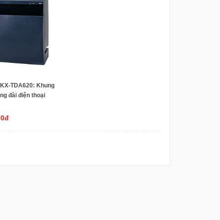
 KX-TDA620: Khung
ng đài điện thoại
 KX-TDA600, 11 khe
mở rộng
00đ