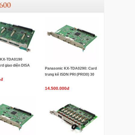
600
 KX-TDA0190
rd giao diện DISA
Panasonic KX-TDA0290: Card
trung kế ISDN PRI (PRI30) 30
0đ
kênh thoại
14.500.000đ