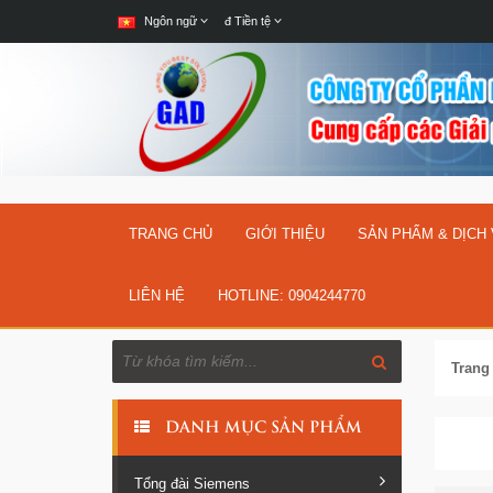
Ngôn ngữ
đ
Tiền tệ
TRANG CHỦ
GIỚI THIỆU
SẢN PHẨM & DỊCH
LIÊN HỆ
HOTLINE: 0904244770
Trang
DANH MỤC SẢN PHẨM
Tổng đài Siemens