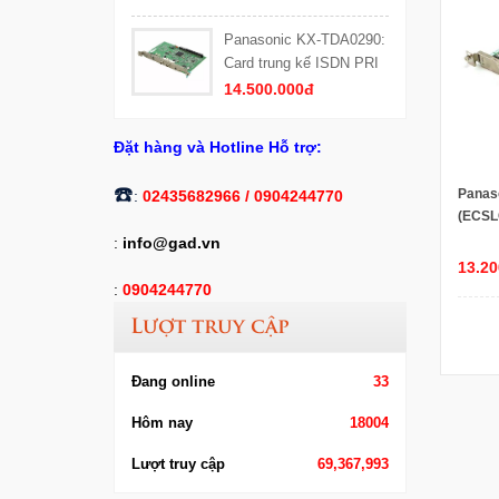
Panasonic KX-TDA0290:
Card trung kế ISDN PRI
(PRI30) 30 kênh thoại
14.500.000đ
Đặt hàng và Hotline Hỗ trợ:
​☎️
Panas
:
02435682966 /
0904244770
(ECSLC
tích h
:
info@gad.vn
tổng 
13.20
và KX
:
0904244770
Lượt truy cập
Đang online
33
Hôm nay
18004
Lượt truy cập
69,367,993