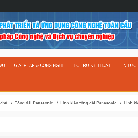
 VỤ
GIẢI PHÁP & CÔNG NGHỆ
HỖ TRỢ KỸ THUẬT
TIN TỨC
/
/
/
 chủ
Tổng đài Panasonic
Linh kiện tổng đài Panasonic
Linh k