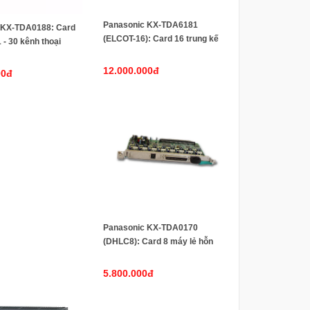
Panasonic KX-TDA6181
 KX-TDA0188: Card
(ELCOT-16): Card 16 trung kế
 - 30 kênh thoại
thường cho tổng đài KX-
ho Tổng đài
TDA600 và KX-TDE600
 KX-TDA100, KX-
12.000.000đ
00đ
X-TDA600, KX-
X-TDE200, KX-
Panasonic KX-TDA0170
(DHLC8): Card 8 máy lẻ hỗn
hợp (digital/analog) dùng cho
các tổng đài Panasonic KX-TDA
5.800.000đ
và KX-TDE series