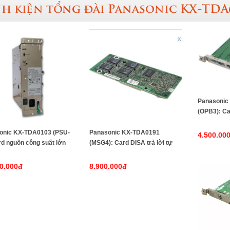
nh kiện tổng đài Panasonic KX-TDA
Panasonic
(OPB3): Ca
Panasonic KX-TDA0191
onic KX-TDA0103 (PSU-
4.500.00
(MSG4): Card DISA trả lời tự
rd nguồn công suất lớn
động 4 kênh cho Tổng đài
L) cho tổng đài Panasonic
Panasonic
A600, KX-TDE600
8.900.000đ
0.000đ