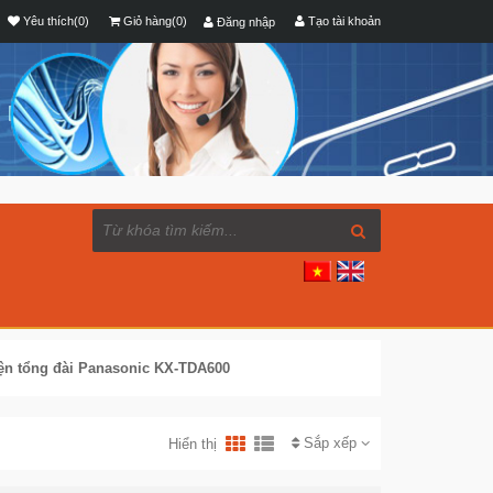
Yêu thích(0)
Giỏ hàng(0)
Tạo tài khoản
Đăng nhập
iện tổng đài Panasonic KX-TDA600
Sắp xếp
Hiển thị