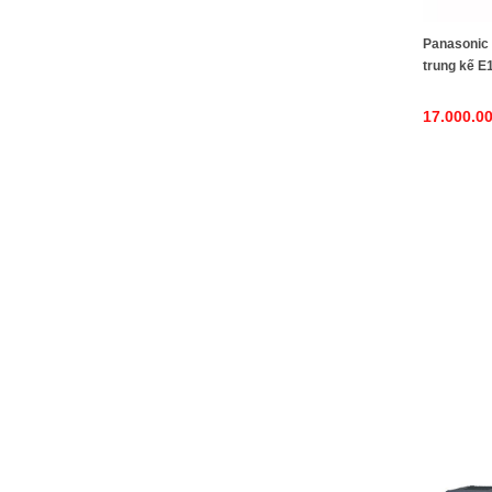
Panasonic
trung kế E1
dùng cho c
Panasonic
17.000.0
TDA200, K
TDE100, K
TDE600