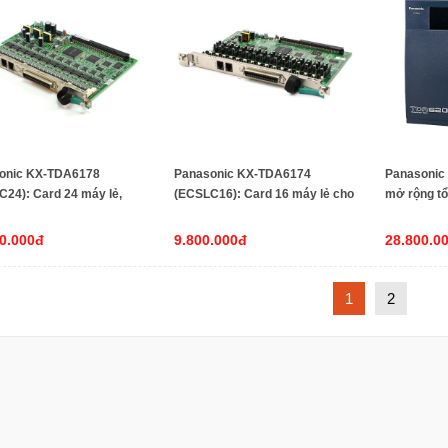
onic KX-TDA6178
Panasonic KX-TDA6174
Panasonic
24): Card 24 máy lẻ,
(ECSLC16): Card 16 máy lẻ cho
mở rộng tổ
ợp Caller ID dùng cho
tổng đài Panasonic KX-TDA600
Panasonic
đài Panasonic KX-TDA600
và KX-TDE600
cắm card 
0.000đ
9.800.000đ
28.800.0
-TDE600
1
2