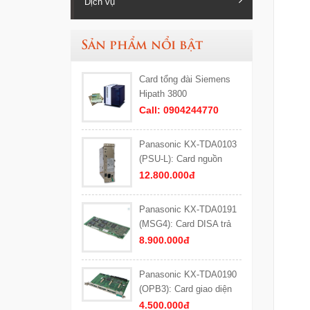
Dịch vụ
Sản phẩm nổi bật
Card tổng đài Siemens
Hipath 3800
Call: 0904244770
Panasonic KX-TDA0103
(PSU-L): Card nguồn
công suất lớn (Loại L)
12.800.000đ
cho tổng đài Panasonic
KX-TDA600, KX-TDE600
Panasonic KX-TDA0191
(MSG4): Card DISA trả
lời tự động 4 kênh cho
8.900.000đ
Tổng đài Panasonic
Panasonic KX-TDA0190
(OPB3): Card giao diện
DISA
4.500.000đ